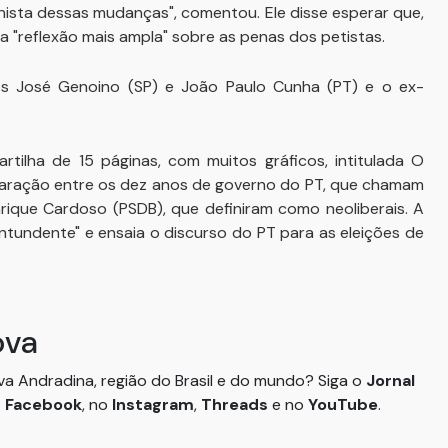
sta dessas mudanças", comentou. Ele disse esperar que,
 "reflexão mais ampla" sobre as penas dos petistas.
s José Genoino (SP) e João Paulo Cunha (PT) e o ex-
artilha de 15 páginas, com muitos gráficos, intitulada O
paração entre os dez anos de governo do PT, que chamam
rique Cardoso (PSDB), que definiram como neoliberais. A
ontundente" e ensaia o discurso do PT para as eleições de
ova
ova Andradina, região do Brasil e do mundo? Siga o
Jornal
o
Facebook
, no
Instagram
,
Threads
e no
YouTube
.