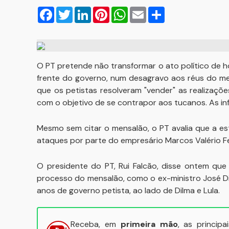
Facebook
Twitter
LinkedIn
Pinterest
WhatsApp
Email
Compartilhar
O PT pretende não transformar o ato político de 
frente do governo, num desagravo aos réus do me
que os petistas resolveram "vender" as realizações
com o objetivo de se contrapor aos tucanos. As 
Mesmo sem citar o mensalão, o PT avalia que a est
ataques por parte do empresário Marcos Valério F
O presidente do PT, Rui Falcão, disse ontem que
processo do mensalão, como o ex-ministro José D
anos de governo petista, ao lado de Dilma e Lula.
Receba, em
primeira mão
, as princip