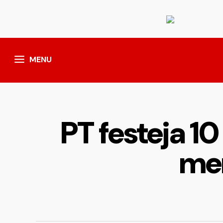
MENU
PT festeja 10
men