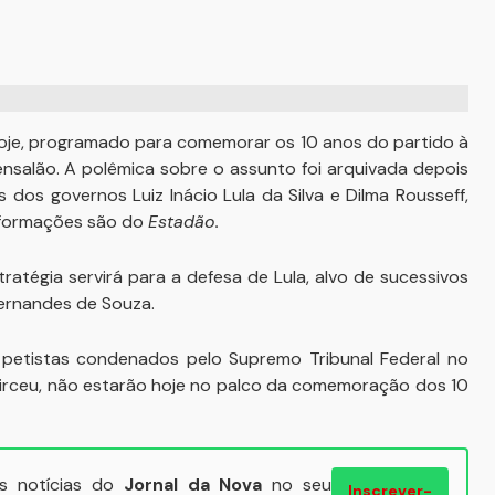
hoje, programado para comemorar os 10 anos do partido à
nsalão. A polêmica sobre o assunto foi arquivada depois
 dos governos Luiz Inácio Lula da Silva e Dilma Rousseff,
informações são do
Estadão.
ratégia servirá para a defesa de Lula, alvo de sucessivos
ernandes de Souza.
 petistas condenados pelo Supremo Tribunal Federal no
irceu, não estarão hoje no palco da comemoração dos 10
ais notícias do
Jornal da Nova
no seu
Inscrever-