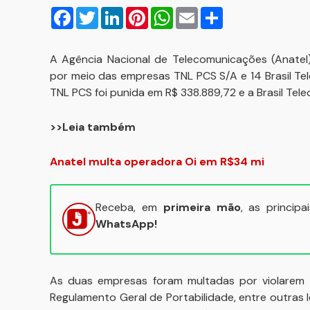
Facebook
Twitter
LinkedIn
Pinterest
WhatsApp
Email
Compartilhar
A Agência Nacional de Telecomunicações (Anatel)
por meio das empresas TNL PCS S/A e 14 Brasil Tel
TNL PCS foi punida em R$ 338.889,72 e a Brasil Te
>>Leia também
Anatel multa operadora Oi em R$34 mi
Receba, em
primeira mão
, as princip
WhatsApp!
As duas empresas foram multadas por violarem 
Regulamento Geral de Portabilidade, entre outras 