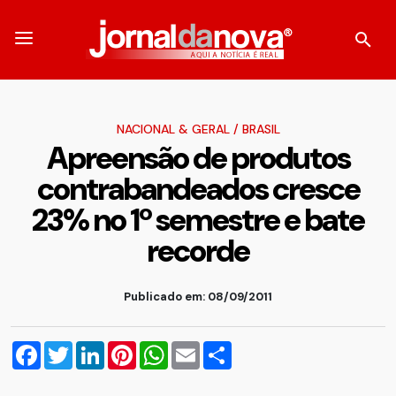
NACIONAL & GERAL
/
BRASIL
Apreensão de produtos
contrabandeados cresce
23% no 1º semestre e bate
recorde
Publicado em: 08/09/2011
Facebook
Twitter
LinkedIn
Pinterest
WhatsApp
Email
Compartilhar