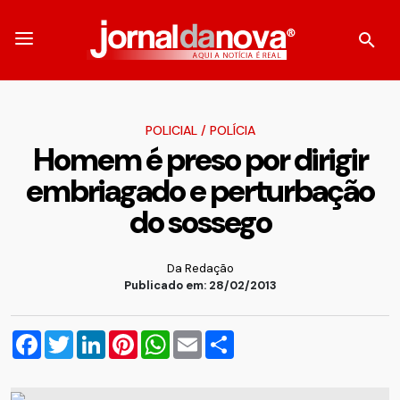
POLICIAL
/
POLÍCIA
Homem é preso por dirigir
embriagado e perturbação
do sossego
Da Redação
Publicado em: 28/02/2013
Facebook
Twitter
LinkedIn
Pinterest
WhatsApp
Email
Compartilhar