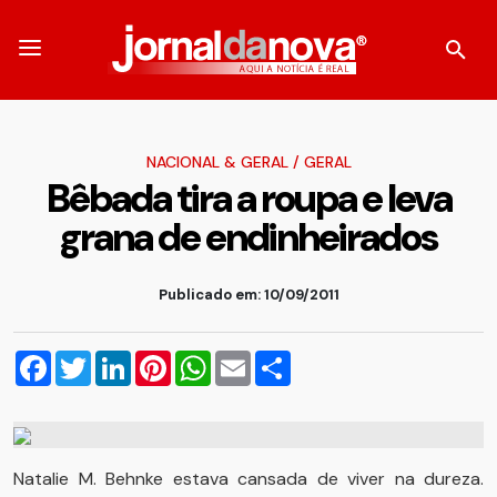
NACIONAL & GERAL
/
GERAL
Bêbada tira a roupa e leva
grana de endinheirados
Publicado em: 10/09/2011
Facebook
Twitter
LinkedIn
Pinterest
WhatsApp
Email
Compartilhar
Natalie M. Behnke estava cansada de viver na dureza.