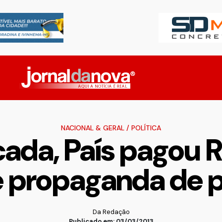
NACIONAL & GERAL
/
POLÍTICA
da, País pagou R$
e propaganda de p
Da Redação
Publicado em: 03/03/2013