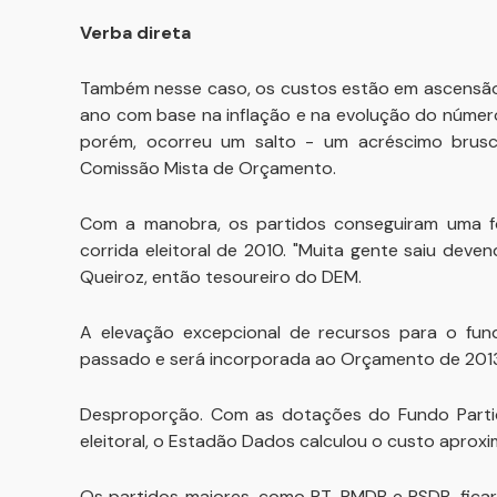
Verba direta
Também nesse caso, os custos estão em ascensão.
ano com base na inflação e na evolução do número
porém, ocorreu um salto - um acréscimo brusc
Comissão Mista de Orçamento.
Com a manobra, os partidos conseguiram uma fon
corrida eleitoral de 2010. "Muita gente saiu dev
Queiroz, então tesoureiro do DEM.
A elevação excepcional de recursos para o fu
passado e será incorporada ao Orçamento de 2013
Desproporção. Com as dotações do Fundo Partid
eleitoral, o Estadão Dados calculou o custo aprox
Os partidos maiores, como PT, PMDB e PSDB, ficar