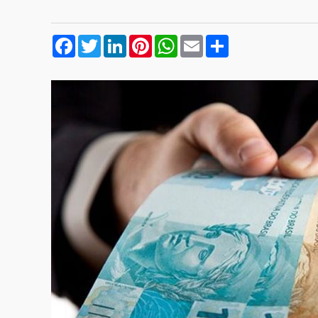
Facebook
Twitter
LinkedIn
Pinterest
WhatsApp
Email
Compartilhar