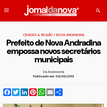
CIDADES & REGIÃO
/
NOVA ANDRADINA
Prefeito de Nova Andradina
empossa novos secretários
municipais
Da Assessoria
Publicado em: 04/03/2013
Facebook
Twitter
LinkedIn
Pinterest
WhatsApp
Email
Compartilhar