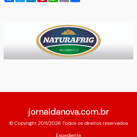
jornaldanova.com.br
© Copyright 2011/2026 Todos os direitos reservados
Expediente