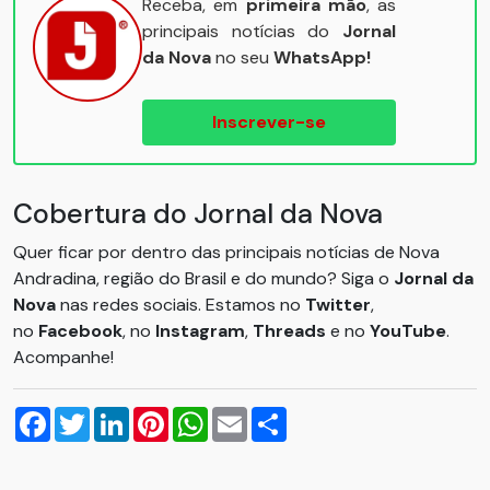
Receba, em
primeira mão
, as
principais notícias do
Jornal
da Nova
no seu
WhatsApp!
Inscrever-se
Cobertura do Jornal da Nova
Quer ficar por dentro das principais notícias de Nova
Andradina, região do Brasil e do mundo? Siga o
Jornal da
Nova
nas redes sociais. Estamos no
Twitter
,
no
Facebook
, no
Instagram
,
Threads
e no
YouTube
.
Acompanhe!
Facebook
Twitter
LinkedIn
Pinterest
WhatsApp
Email
Compartilhar