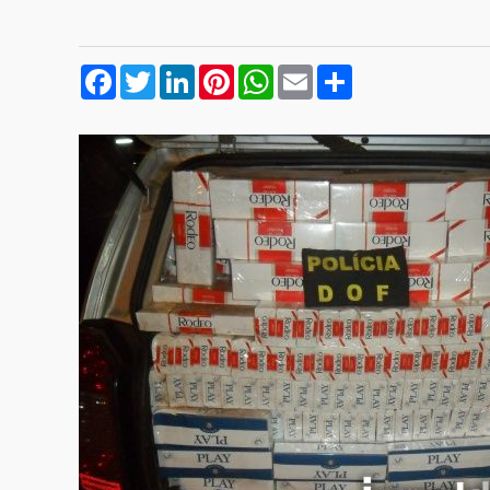
Facebook
Twitter
LinkedIn
Pinterest
WhatsApp
Email
Compartilhar