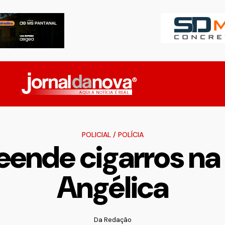
POLICIAL
/
POLÍCIA
reende cigarros n
Angélica
Da Redação