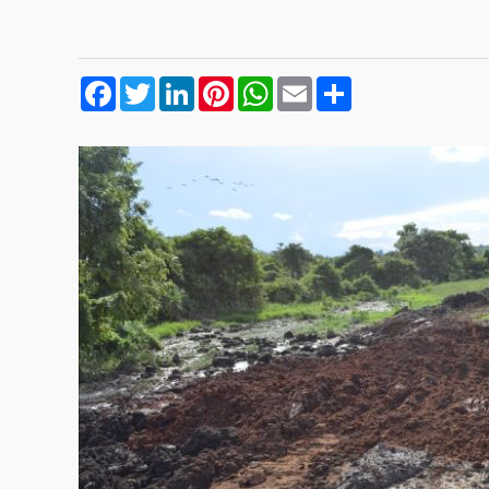
Facebook
Twitter
LinkedIn
Pinterest
WhatsApp
Email
Compartilhar