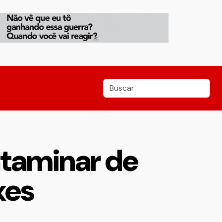
ntaminar de
xes