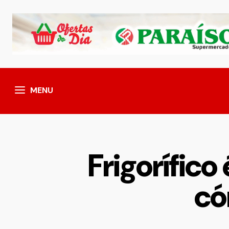
MENU
Frigorífic
có