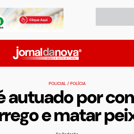
POLICIAL
/
POLÍCIA
o é autuado por co
rrego e matar pei