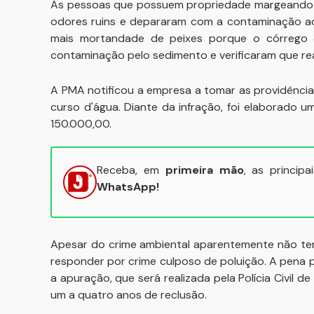
As pessoas que possuem propriedade margeando 
odores ruins e depararam com a contaminação ao
mais mortandade de peixes porque o córrego é
contaminação pelo sedimento e verificaram que real
A PMA notificou a empresa a tomar as providênci
curso d'água. Diante da infração, foi elaborado u
150.000,00.
Receba, em
primeira mão
, as princip
WhatsApp!
Apesar do crime ambiental aparentemente não ter
responder por crime culposo de poluição. A pena 
a apuração, que será realizada pela Polícia Civil d
um a quatro anos de reclusão.