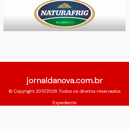
jornaldanova.com.br
© Copyright 2011/2026 Todos os direitos reservados
Expediente