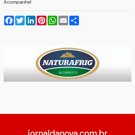
Acompanhe!
Facebook
Twitter
LinkedIn
Pinterest
WhatsApp
Email
Compartilhar
jornaldanova.com.br