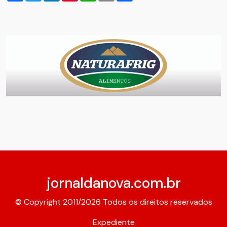
jornaldanova.com.br
© Copyright 2011/2026 Todos os direitos reservados
Expediente