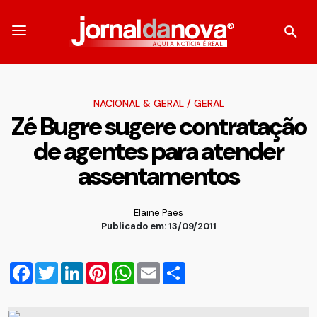
NACIONAL & GERAL
/
GERAL
Zé Bugre sugere contratação
de agentes para atender
assentamentos
Elaine Paes
Publicado em: 13/09/2011
Facebook
Twitter
LinkedIn
Pinterest
WhatsApp
Email
Compartilhar