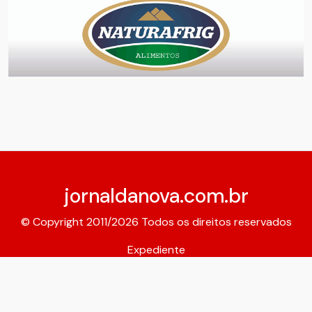
jornaldanova.com.br
© Copyright 2011/2026 Todos os direitos reservados
Expediente