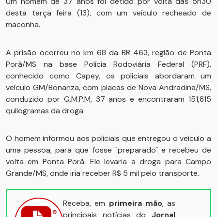
Um homem de 37 anos foi detido por volta das 5h30
desta terça feira (13), com um veículo recheado de
maconha.
A prisão ocorreu no km 68 da BR 463, região de Ponta
Porã/MS na base Polícia Rodoviária Federal (PRF),
conhecido como Capey, os policiais abordaram um
veículo GM/Bonanza, com placas de Nova Andradina/MS,
conduzido por G.M.P.M, 37 anos e encontraram 151,815
quilogramas da droga.
O homem informou aos policiais que entregou o veículo a
uma pessoa, para que fosse "preparado" e recebeu de
volta em Ponta Porã. Ele levaria a droga para Campo
Grande/MS, onde iria receber R$ 5 mil pelo transporte.
Receba, em
primeira mão
, as
principais notícias do
Jornal