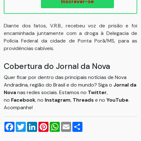
Inscrever-se
Diante dos fatos, V.R.B., recebeu voz de prisão e foi
encaminhada juntamente com a droga à Delegacia de
Polícia Federal da cidade de Ponta Porã/MS, para as
providências cabíveis.
Cobertura do Jornal da Nova
Quer ficar por dentro das principais notícias de Nova
Andradina, região do Brasil e do mundo? Siga o
Jornal da
Nova
nas redes sociais. Estamos no
Twitter
,
no
Facebook
, no
Instagram
,
Threads
e no
YouTube
.
Acompanhe!
Facebook
Twitter
LinkedIn
Pinterest
WhatsApp
Email
Compartilhar