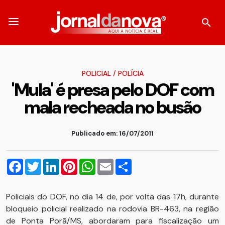
POLICIAL
/
POLÍCIA
'Mula' é presa pelo DOF com
mala recheada no busão
Publicado em: 16/07/2011
Facebook
Twitter
LinkedIn
Pinterest
WhatsApp
Email
Compartilhar
Policiais do DOF, no dia 14 de, por volta das 17h, durante
bloqueio policial realizado na rodovia BR-463, na região
de Ponta Porã/MS, abordaram para fiscalização um