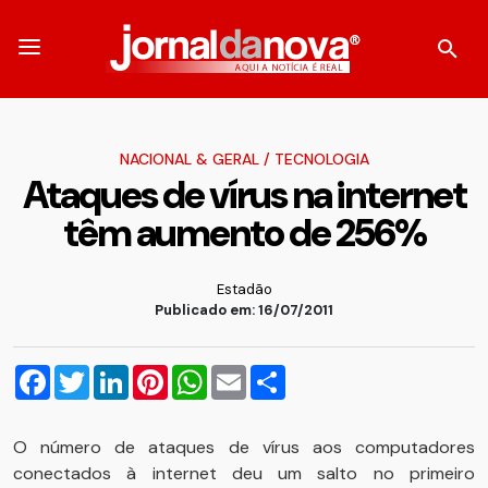
NACIONAL & GERAL
/
TECNOLOGIA
Ataques de vírus na internet
têm aumento de 256%
Estadão
Publicado em: 16/07/2011
Facebook
Twitter
LinkedIn
Pinterest
WhatsApp
Email
Compartilhar
O número de ataques de vírus aos computadores
conectados à internet deu um salto no primeiro