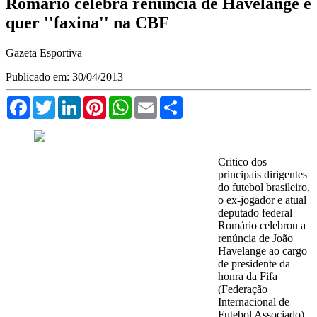
Romário celebra renúncia de Havelange e
quer ''faxina'' na CBF
Gazeta Esportiva
Publicado em: 30/04/2013
Facebook
Twitter
LinkedIn
Pinterest
WhatsApp
Email
Compartilhar
Critico dos
principais dirigentes
do futebol brasileiro,
o ex-jogador e atual
deputado federal
Romário celebrou a
renúncia de João
Havelange ao cargo
de presidente da
honra da Fifa
(Federação
Internacional de
Futebol Associado).