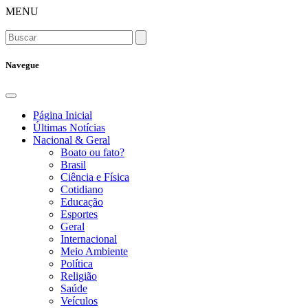
MENU
Navegue
Página Inicial
Últimas Notícias
Nacional & Geral
Boato ou fato?
Brasil
Ciência e Física
Cotidiano
Educação
Esportes
Geral
Internacional
Meio Ambiente
Política
Religião
Saúde
Veículos