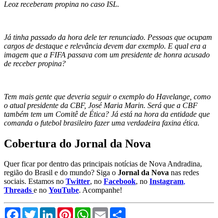
Leoz receberam propina no caso ISL.
Já tinha passado da hora dele ter renunciado. Pessoas que ocupam
cargos de destaque e relevância devem dar exemplo. E qual era a
imagem que a FIFA passava com um presidente de honra acusado
de receber propina?
Tem mais gente que deveria seguir o exemplo do Havelange, como
o atual presidente da CBF, José Maria Marin. Será que a CBF
também tem um Comitê de Ética? Já está na hora da entidade que
comanda o futebol brasileiro fazer uma verdadeira faxina ética.
Cobertura do Jornal da Nova
Quer ficar por dentro das principais notícias de Nova Andradina,
região do Brasil e do mundo? Siga o
Jornal da Nova
nas redes
sociais. Estamos no
Twitter
, no
Facebook
, no
Instagram
,
Threads
e no
YouTube
. Acompanhe!
Facebook
Twitter
LinkedIn
Pinterest
WhatsApp
Email
Compartilhar