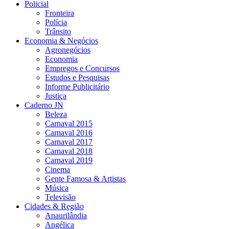
Policial
Fronteira
Polícia
Trânsito
Economia & Negócios
Agronegócios
Economia
Empregos e Concursos
Estudos e Pesquisas
Informe Publicitário
Justiça
Caderno JN
Beleza
Carnaval 2015
Carnaval 2016
Carnaval 2017
Carnaval 2018
Carnaval 2019
Cinema
Gente Famosa & Artistas
Música
Televisão
Cidades & Região
Anaurilândia
Angélica