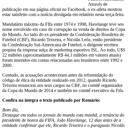
Através de
publicação em sua página oficial no Facebook, o ex-atleta mostrou
estar satisfeito com a notícia divulgada em relatório nesta terça-feira.
Mandatário máximo da FIfa entre 1974 e 1998, Havelange teve seu
nome envolvido em caso de corrupção na venda de direitos da Copa
do Mundo. Ao lado do ex-presidente da Confederação Brasileira de
Futebol (CBF), Ricardo Teixeira, e Nicolás Leóz, então presidente
da Confederação Sul-Americana de Futebol, o dirigente recebeu
propina da empresa suíça de marketing esportivo ISL. Ao todo, U$S
22 milhões (aproximadamente R$ 44,1 milhões em valores atuais)
foram inseridos em contas relacionadas aos brasileiros entre 1992 e
2000.
Contudo, as acusações aconteceram antes da reformulação do
código de ética da entidade realizado em 2012, quando Ricardo
Teixeira renunciou aos seus cargos na CBF, no comitê organizador
da Copa do Mundo de 2014 e também no comitê executivo da Fifa.
Confira na íntegra o texto publicado por Romário:
Bom dia,
Destaque em todos os jornais do mundo esta manhã, a renúncia do
presidente de honra da FIFA, João Havelange, 12 dias antes de a
entidade confirmar que ele, Ricardo Teixeira e o paraguaio Nicolás