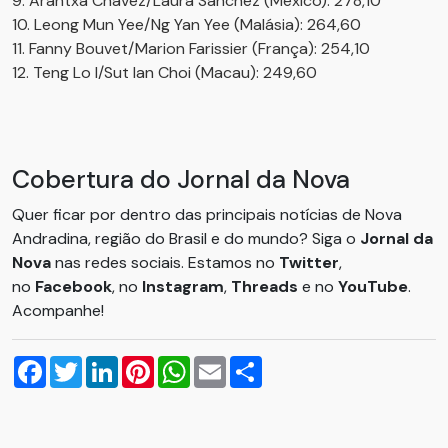
9. Arantxa Chávez/Laura Sánchez (México): 278,10
10. Leong Mun Yee/Ng Yan Yee (Malásia): 264,60
11. Fanny Bouvet/Marion Farissier (França): 254,10
12. Teng Lo I/Sut Ian Choi (Macau): 249,60
Cobertura do Jornal da Nova
Quer ficar por dentro das principais notícias de Nova
Andradina, região do Brasil e do mundo? Siga o
Jornal da
Nova
nas redes sociais. Estamos no
Twitter
,
no
Facebook
, no
Instagram
,
Threads
e no
YouTube
.
Acompanhe!
Facebook
Twitter
LinkedIn
Pinterest
WhatsApp
Email
Compartilhar