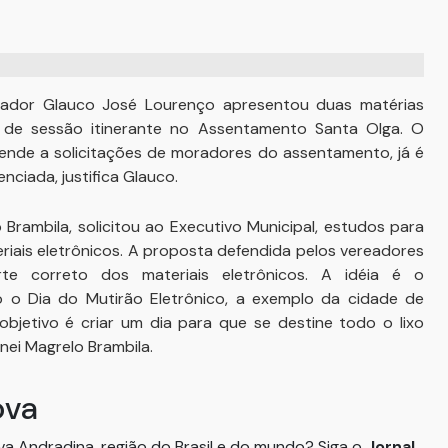
reador Glauco José Lourenço apresentou duas matérias
ção de sessão itinerante no Assentamento Santa Olga. O
ende a solicitações de moradores do assentamento, já é
enciada, justifica Glauco.
Brambila, solicitou ao Executivo Municipal, estudos para
riais eletrônicos. A proposta defendida pelos vereadores
te correto dos materiais eletrônicos. A idéia é o
 o Dia do Mutirão Eletrônico, a exemplo da cidade de
 objetivo é criar um dia para que se destine todo o lixo
nei Magrelo Brambila.
ova
ova Andradina, região do Brasil e do mundo? Siga o
Jornal