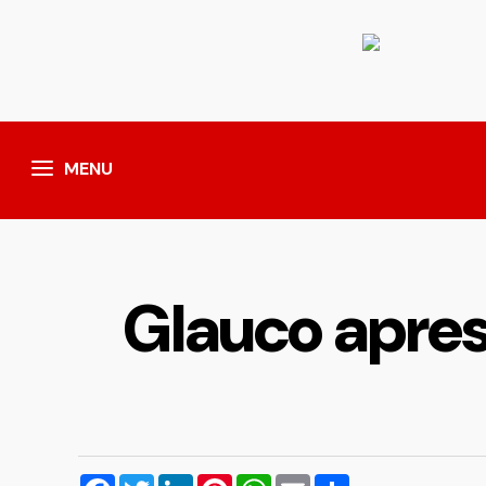
MENU
Glauco apres
Facebook
Twitter
LinkedIn
Pinterest
WhatsApp
Email
Compartilhar