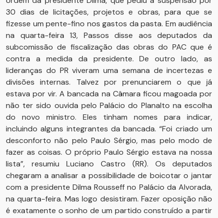
ordem da presidente Dilma, que pediu a suspensão por
30 dias de licitações, projetos e obras, para que se
fizesse um pente-fino nos gastos da pasta. Em audiência
na quarta-feira 13, Passos disse aos deputados da
subcomissão de fiscalização das obras do PAC que é
contra a medida da presidente. De outro lado, as
lideranças do PR viveram uma semana de incertezas e
divisões internas. Talvez por prenunciarem o que já
estava por vir. A bancada na Câmara ficou magoada por
não ter sido ouvida pelo Palácio do Planalto na escolha
do novo ministro. Eles tinham nomes para indicar,
incluindo alguns integrantes da bancada. “Foi criado um
desconforto não pelo Paulo Sérgio, mas pelo modo de
fazer as coisas. O próprio Paulo Sérgio estava na nossa
lista”, resumiu Luciano Castro (RR). Os deputados
chegaram a analisar a possibilidade de boicotar o jantar
com a presidente Dilma Rousseff no Palácio da Alvorada,
na quarta-feira. Mas logo desistiram. Fazer oposição não
é exatamente o sonho de um partido construído a partir