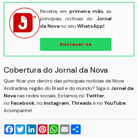
Receba, em
primeira mão
, as
principais notícias do
Jornal
da Nova
no seu
WhatsApp!
Inscrever-se
Cobertura do Jornal da Nova
Quer ficar por dentro das principais notícias de Nova
Andradina, região do Brasil e do mundo? Siga o
Jornal da
Nova
nas redes sociais. Estamos no
Twitter
,
no
Facebook
, no
Instagram
,
Threads
e no
YouTube
.
Acompanhe!
Facebook
Twitter
LinkedIn
Pinterest
WhatsApp
Email
Compartilhar