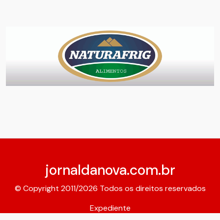
jornaldanova.com.br
© Copyright 2011/2026 Todos os direitos reservados
Expediente