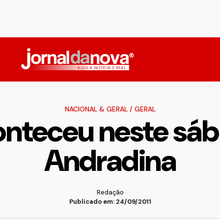
NACIONAL & GERAL
/
GERAL
onteceu neste sá
Andradina
Redação
Publicado em: 24/09/2011