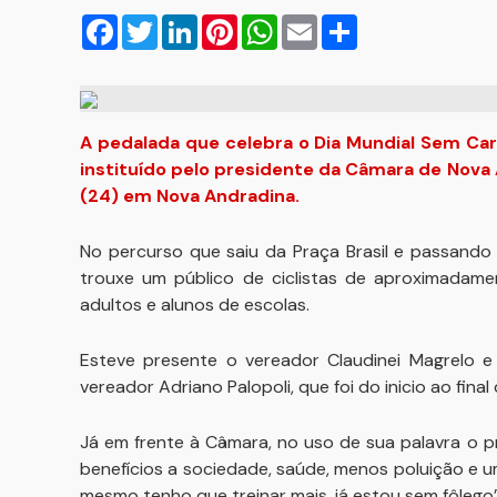
Facebook
Twitter
LinkedIn
Pinterest
WhatsApp
Email
Compartilhar
A pedalada que celebra o Dia Mundial Sem Carro
instituído pelo presidente da Câmara de Nova 
(24) em Nova Andradina.
No percurso que saiu da Praça Brasil e passando 
trouxe um público de ciclistas de aproximadamen
adultos e alunos de escolas.
Esteve presente o vereador Claudinei Magrelo e
vereador Adriano Palopoli, que foi do inicio ao final
Já em frente à Câmara, no uso de sua palavra o pr
benefícios a sociedade, saúde, menos poluição e um
mesmo tenho que treinar mais, já estou sem fôlego”