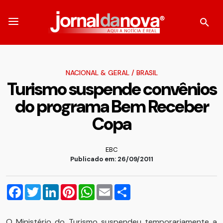
NACIONAL & GERAL
/
BRASIL
Turismo suspende convênios
do programa Bem Receber
Copa
EBC
Publicado em: 26/09/2011
Facebook
Twitter
LinkedIn
Pinterest
WhatsApp
Email
Compartilhar
O Ministério do Turismo suspendeu temporariamente a