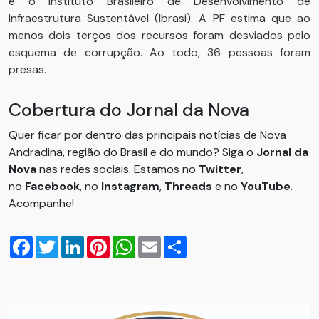
e o Instituto Brasileiro de Desenvolvimento de
Infraestrutura Sustentável (Ibrasi). A PF estima que ao
menos dois terços dos recursos foram desviados pelo
esquema de corrupção. Ao todo, 36 pessoas foram
presas.
Cobertura do Jornal da Nova
Quer ficar por dentro das principais notícias de Nova
Andradina, região do Brasil e do mundo? Siga o
Jornal da
Nova
nas redes sociais. Estamos no
Twitter
,
no
Facebook
, no
Instagram
,
Threads
e no
YouTube
.
Acompanhe!
Facebook
Twitter
LinkedIn
Pinterest
WhatsApp
Email
Compartilhar