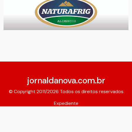
jornaldanova.com.br
© Copyright 2011/2026 Todos os direitos reservados
Expediente