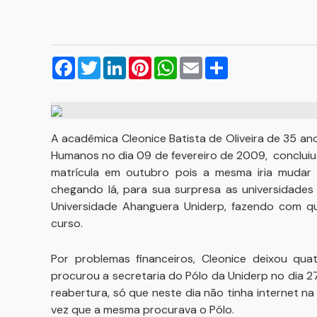
Facebook
Twitter
LinkedIn
Pinterest
WhatsApp
Email
Compartilhar
A acadêmica Cleonice Batista de Oliveira de 35 an
Humanos no dia 09 de fevereiro de 2009, concluiu
matrícula em outubro pois a mesma iria mudar
chegando lá, para sua surpresa as universidades
Universidade Ahanguera Uniderp, fazendo com que
curso.
Por problemas financeiros, Cleonice deixou qu
procurou a secretaria do Pólo da Uniderp no dia 27 
reabertura, só que neste dia não tinha internet na
vez que a mesma procurava o Pólo.