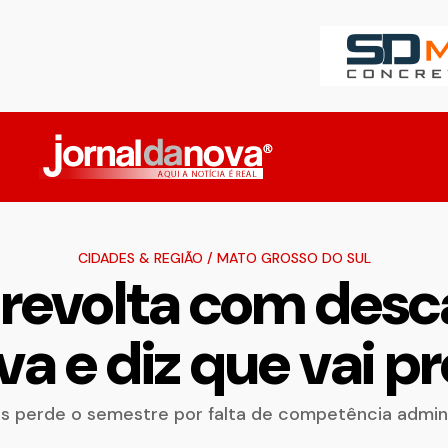
CIDADES & REGIÃO
/
MATO GROSSO DO SUL
revolta com desc
iva e diz que vai p
os perde o semestre por falta de competência admini