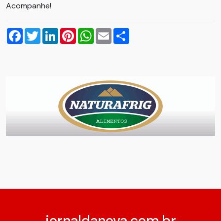
Acompanhe!
Facebook
Twitter
LinkedIn
Pinterest
WhatsApp
Email
Compartilhar
jornaldanova.com.br