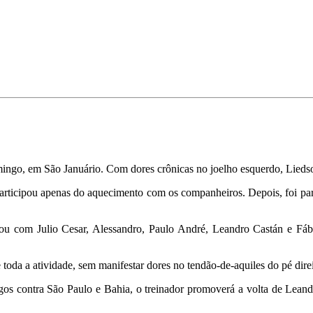
mingo, em São Januário. Com dores crônicas no joelho esquerdo, Liedso
9 participou apenas do aquecimento com os companheiros. Depois, foi pa
ou com Julio Cesar, Alessandro, Paulo André, Leandro Castán e Fábi
 toda a atividade, sem manifestar dores no tendão-de-aquiles do pé direi
s contra São Paulo e Bahia, o treinador promoverá a volta de Leandr