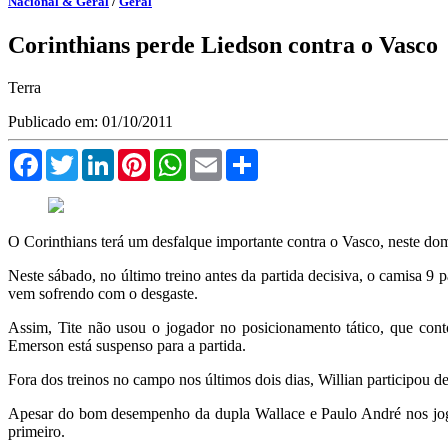
Nacional & Geral
/
Geral
Corinthians perde Liedson contra o Vasco
Terra
Publicado em: 01/10/2011
Facebook
Twitter
LinkedIn
Pinterest
WhatsApp
Email
Compartilhar
O Corinthians terá um desfalque importante contra o Vasco, neste do
Neste sábado, no último treino antes da partida decisiva, o camisa 
vem sofrendo com o desgaste.
Assim, Tite não usou o jogador no posicionamento tático, que cont
Emerson está suspenso para a partida.
Fora dos treinos no campo nos últimos dois dias, Willian participou de
Apesar do bom desempenho da dupla Wallace e Paulo André nos jogo
primeiro.