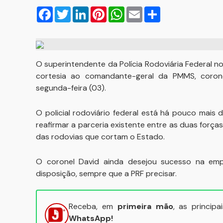
Facebook
Twitter
LinkedIn
Pinterest
WhatsApp
Email
Compartilhar
O superintendente da Polícia Rodoviária Federal no 
cortesia ao comandante-geral da PMMS, coron
segunda-feira (03).
O policial rodoviário federal está há pouco mais
reafirmar a parceria existente entre as duas forç
das rodovias que cortam o Estado.
O coronel David ainda desejou sucesso na empr
disposição, sempre que a PRF precisar.
Receba, em
primeira mão
, as princip
WhatsApp!