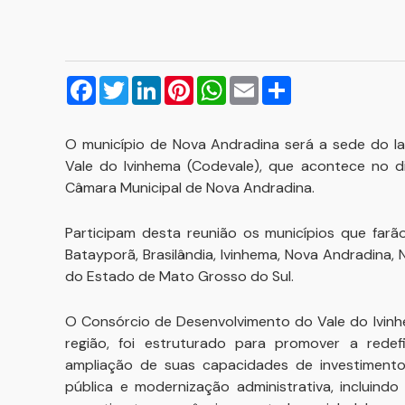
Facebook
Twitter
LinkedIn
Pinterest
WhatsApp
Email
Compartilhar
O município de Nova Andradina será a sede do l
Vale do Ivinhema (Codevale), que acontece no di
Câmara Municipal de Nova Andradina.
Participam desta reunião os municípios que farão
Batayporã, Brasilândia, Ivinhema, Nova Andradina,
do Estado de Mato Grosso do Sul.
O Consórcio de Desenvolvimento do Vale do Ivinh
região, foi estruturado para promover a redefi
ampliação de suas capacidades de investimentos
pública e modernização administrativa, incluind