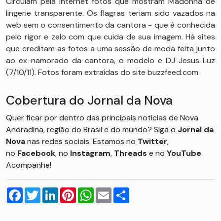
Circulam pela internet fotos que mostram Madonna de
lingerie transparente. Os flagras teriam sido vazados na
web sem o consentimento da cantora - que é conhecida
pelo rigor e zelo com que cuida de sua imagem. Há sites
que creditam as fotos a uma sessão de moda feita junto
ao ex-namorado da cantora, o modelo e DJ Jesus Luz
(7/10/11). Fotos foram extraídas do site buzzfeed.com
Cobertura do Jornal da Nova
Quer ficar por dentro das principais notícias de Nova
Andradina, região do Brasil e do mundo? Siga o
Jornal da
Nova
nas redes sociais. Estamos no
Twitter
,
no
Facebook
, no
Instagram
,
Threads
e no
YouTube
.
Acompanhe!
Facebook
Twitter
LinkedIn
Pinterest
WhatsApp
Email
Compartilhar