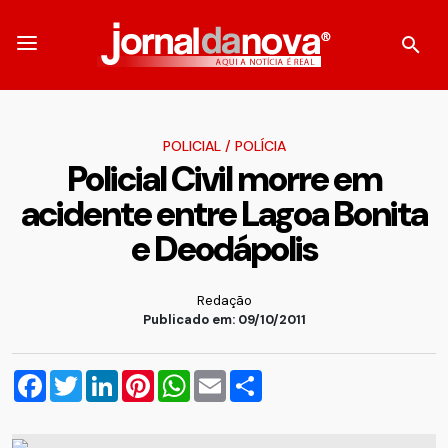
POLICIAL
/
POLÍCIA
Policial Civil morre em
acidente entre Lagoa Bonita
e Deodápolis
Redação
Publicado em: 09/10/2011
Facebook
Twitter
LinkedIn
Pinterest
WhatsApp
Email
Compartilhar