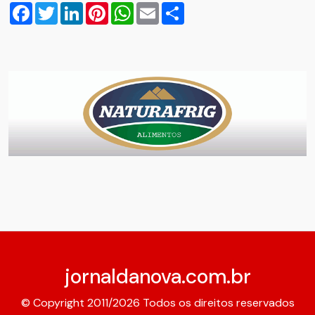
Facebook
Twitter
LinkedIn
Pinterest
WhatsApp
Email
Compartilhar
jornaldanova.com.br
© Copyright 2011/2026 Todos os direitos reservados