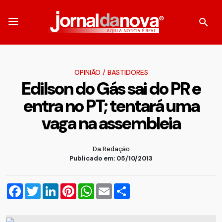
OPINIÃO
/
BASTIDORES
Edilson do Gás sai do PR e
entra no PT; tentará uma
vaga na assembleia
Da Redação
Publicado em: 05/10/2013
Facebook
Twitter
LinkedIn
Pinterest
WhatsApp
Email
Compartilhar