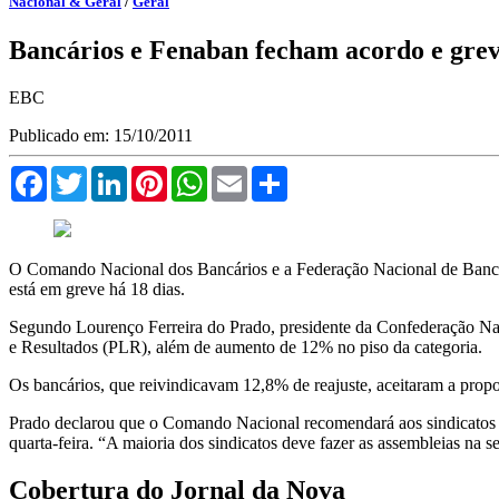
Nacional & Geral
/
Geral
Bancários e Fenaban fecham acordo e grev
EBC
Publicado em: 15/10/2011
Facebook
Twitter
LinkedIn
Pinterest
WhatsApp
Email
Compartilhar
O Comando Nacional dos Bancários e a Federação Nacional de Bancos 
está em greve há 18 dias.
Segundo Lourenço Ferreira do Prado, presidente da Confederação Nac
e Resultados (PLR), além de aumento de 12% no piso da categoria.
Os bancários, que reivindicavam 12,8% de reajuste, aceitaram a propos
Prado declarou que o Comando Nacional recomendará aos sindicatos de
quarta-feira. “A maioria dos sindicatos deve fazer as assembleias na se
Cobertura do Jornal da Nova