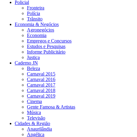
Policial
Fronteira
Polícia
Trânsito
Economia & Negócios
Agronegócios
Economia
Empregos e Concursos
Estudos e Pesquisas
Informe Publicitário
Justiça
Caderno JN
Beleza
Carnaval 2015
Carnaval 2016
Carnaval 2017
Carnaval 2018
Carnaval 2019
Cinema
Gente Famosa & Artistas
Música
Televisão
Cidades & Região
Anaurilândia
Angélica