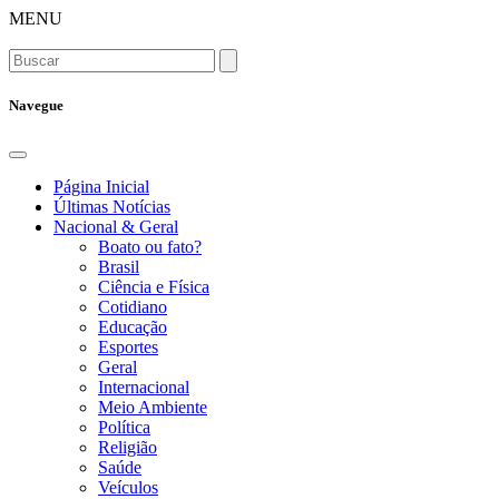
MENU
Navegue
Página Inicial
Últimas Notícias
Nacional & Geral
Boato ou fato?
Brasil
Ciência e Física
Cotidiano
Educação
Esportes
Geral
Internacional
Meio Ambiente
Política
Religião
Saúde
Veículos