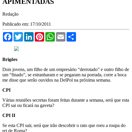
APIMENTADAS
Redação
Publicado em: 17/10/2011
Facebook
Twitter
LinkedIn
Pinterest
WhatsApp
Email
Compartilhar
Brigões
Dois jovens, um filho de um empresário “derrotado” e outro filho de
um “finado”, se estranharam e se pegaram na porrada, corre a boca
me disse que serão ouvidos na DelPol na próxima semana.
CPI
Várias reuniões secretas foram feitas durante a semana, será que esta
CPI sai ou ficará na gaveta?
CPI II
Se esta CPI sair, será que irão descobrir o rato que roeu a roupa do
rei de Roma?