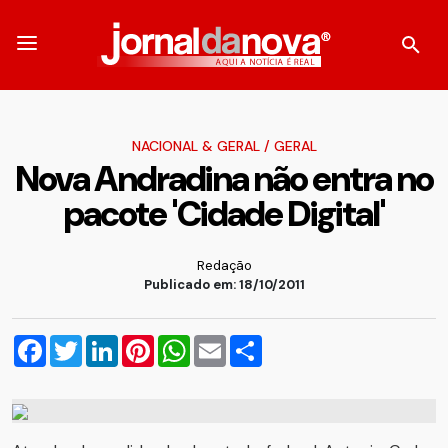
NACIONAL & GERAL
/
GERAL
Nova Andradina não entra no
pacote 'Cidade Digital'
Redação
Publicado em: 18/10/2011
Facebook
Twitter
LinkedIn
Pinterest
WhatsApp
Email
Compartilhar