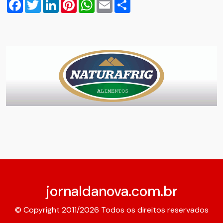
Facebook
Twitter
LinkedIn
Pinterest
WhatsApp
Email
Compartilhar
jornaldanova.com.br
© Copyright 2011/2026 Todos os direitos reservados