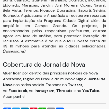
Buriti, Caarapó, Iguatemi, Paranaíba, Dourados, Inocência,
Eldorado, Maracaju, Jardim, Aral Moreira, Coxim, Naviraí,
Bela Vista, Terenos, Nioaque, Douradina, Itaporã, Selvíria,
Rochedo, Aquidauana e Anastácio a receberem recursos
para implantação do Programa Cidade Digital, além de
ampliá-lo em Campo Grande. Os projetos, já
encaminhados pelas respectivas prefeituras, entram
agora em fase de análise, para posterior liberação de
recursos. A estimativa é de que o MCT invista cerca de
R$ 18 milhões para atender as cidades selecionadas.
(Assessoria)
Cobertura do Jornal da Nova
Quer ficar por dentro das principais notícias de Nova
Andradina, região do Brasil e do mundo? Siga o
Jornal da
Nova
nas redes sociais. Estamos no
Twitter
,
no
Facebook
, no
Instagram
,
Threads
e no
YouTube
.
Acompanhe!