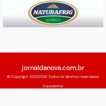
jornaldanova.com.br
© Copyright 2011/2026 Todos os direitos reservados
Expediente