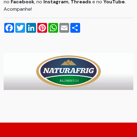
no
Facebook
, no
Instagram
,
Threads
e no
YouTube
.
Acompanhe!
Facebook
Twitter
LinkedIn
Pinterest
WhatsApp
Email
Compartilhar