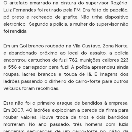
O artefato amarrado na cintura do supervisor Rogério
Luiz Fernandes foi retirado pela PM. Era feito de papelão,
pó preto e recheado de grafite. Não tinha dispositivo
eletrônico. Segundo a polícia, a mulher do supervisor não
foi rendida.
Em um Gol branco roubado na Vila Gustavo, Zona Norte,
e abandonado próximo ao local do assalto, a polícia
encontrou cartuchos de fuzil 762, munições calibres 223
e 556 e carregador para fuzil. A polícia apreendeu ainda
roupas, lacres brancos e touca de lã. E imagens dos
ladrões passando o dinheiro do carro-forte para outros
veículos foram recolhidas.
Este não foi o primeiro ataque de bandidos à empresa.
Em 2007, 40 ladrões explodiram a parede da firma para
roubar valores. Houve troca de tiros e dois bandidos
morreram. No ano passado, três homens com fuzis
renderam seguranças de um carro-forte no pátio da