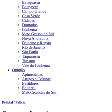
Bataguassu
Batayporã
Campo Grande
Casa Verde
Cidades
Dourados
Ivinhema
Mato Grosso do Sul
Nova Andradina
Prudente e Região
Rio de Janeiro
São Paulo
Taquarussu
Turismo
Vale do Ivinhema
Opinião
Apimentadas
Artigos e Colunas
Bastidores
Editorial
MatoCronistas do Sul
Policial
/
Polícia