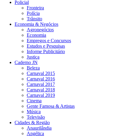
Policial
Fronteira
Polícia
Trânsito
Economia & Negócios
Agronegócios
Economia
Empregos e Concursos
Estudos e Pesquisas
Informe Publicitário
Justiça
Caderno JN
Beleza
Carnaval 2015
Carnaval 2016
Carnaval 2017
Carnaval 2018
Carnaval 2019
Cinema
Gente Famosa & Artistas
Música
Televisão
Cidades & Região
Anaurilândia
Angélica