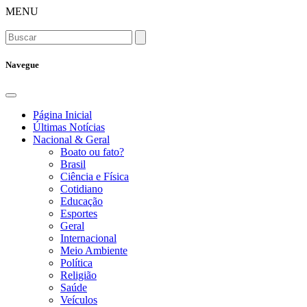
MENU
Navegue
Página Inicial
Últimas Notícias
Nacional & Geral
Boato ou fato?
Brasil
Ciência e Física
Cotidiano
Educação
Esportes
Geral
Internacional
Meio Ambiente
Política
Religião
Saúde
Veículos