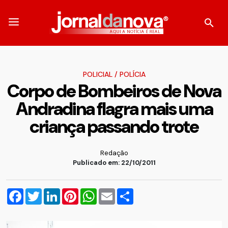
POLICIAL
/
POLÍCIA
Corpo de Bombeiros de Nova
Andradina flagra mais uma
criança passando trote
Redação
Publicado em: 22/10/2011
Facebook
Twitter
LinkedIn
Pinterest
WhatsApp
Email
Compartilhar