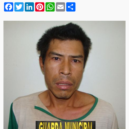
Facebook
Twitter
LinkedIn
Pinterest
WhatsApp
Email
Compartilhar