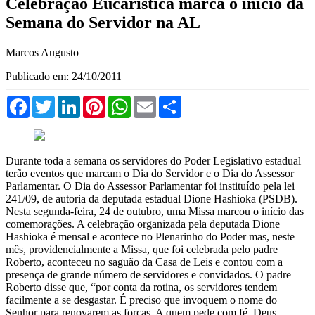
Celebração Eucarística marca o início da
Semana do Servidor na AL
Marcos Augusto
Publicado em: 24/10/2011
Facebook
Twitter
LinkedIn
Pinterest
WhatsApp
Email
Compartilhar
Durante toda a semana os servidores do Poder Legislativo estadual
terão eventos que marcam o Dia do Servidor e o Dia do Assessor
Parlamentar. O Dia do Assessor Parlamentar foi instituído pela lei
241/09, de autoria da deputada estadual Dione Hashioka (PSDB).
Nesta segunda-feira, 24 de outubro, uma Missa marcou o início das
comemorações. A celebração organizada pela deputada Dione
Hashioka é mensal e acontece no Plenarinho do Poder mas, neste
mês, providencialmente a Missa, que foi celebrada pelo padre
Roberto, aconteceu no saguão da Casa de Leis e contou com a
presença de grande número de servidores e convidados. O padre
Roberto disse que, “por conta da rotina, os servidores tendem
facilmente a se desgastar. É preciso que invoquem o nome do
Senhor para renovarem as forças. A quem pede com fé, Deus