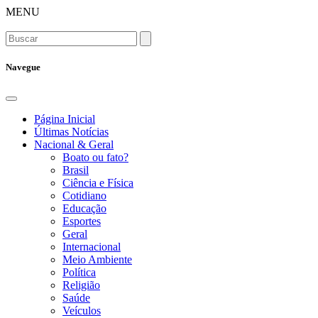
MENU
Navegue
Página Inicial
Últimas Notícias
Nacional & Geral
Boato ou fato?
Brasil
Ciência e Física
Cotidiano
Educação
Esportes
Geral
Internacional
Meio Ambiente
Política
Religião
Saúde
Veículos