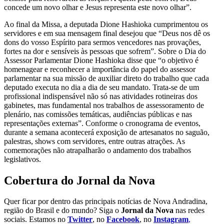
concede um novo olhar e Jesus representa este novo olhar”.
Ao final da Missa, a deputada Dione Hashioka cumprimentou os
servidores e em sua mensagem final desejou que “Deus nos dê os
dons do vosso Espírito para sermos vencedores nas provações,
fortes na dor e sensíveis às pessoas que sofrem”. Sobre o Dia do
Assessor Parlamentar Dione Hashioka disse que “o objetivo é
homenagear e reconhecer a importância do papel do assessor
parlamentar na sua missão de auxiliar direto do trabalho que cada
deputado executa no dia a dia de seu mandato. Trata-se de um
profissional indispensável não só nas atividades rotineiras dos
gabinetes, mas fundamental nos trabalhos de assessoramento de
plenário, nas comissões temáticas, audiências públicas e nas
representações externas”. Conforme o cronograma de eventos,
durante a semana acontecerá exposição de artesanatos no saguão,
palestras, shows com servidores, entre outras atrações. As
comemorações não atrapalharão o andamento dos trabalhos
legislativos.
Cobertura do Jornal da Nova
Quer ficar por dentro das principais notícias de Nova Andradina,
região do Brasil e do mundo? Siga o
Jornal da Nova
nas redes
sociais. Estamos no
Twitter
, no
Facebook
, no
Instagram
,