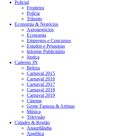
Policial
Fronteira
Polícia
Trânsito
Economia & Negócios
Agronegócios
Economia
Empregos e Concursos
Estudos e Pesquisas
Informe Publicitário
Justiça
Caderno JN
Beleza
Carnaval 2015
Carnaval 2016
Carnaval 2017
Carnaval 2018
Carnaval 2019
Cinema
Gente Famosa & Artistas
Música
Televisão
Cidades & Região
Anaurilândia
Angélica