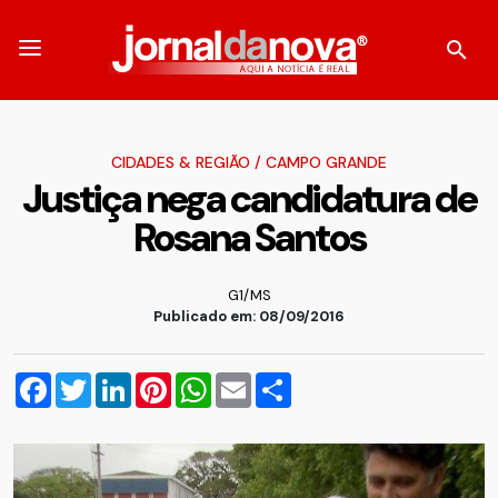
CIDADES & REGIÃO
/
CAMPO GRANDE
Justiça nega candidatura de
Rosana Santos
G1/MS
Publicado em: 08/09/2016
Facebook
Twitter
LinkedIn
Pinterest
WhatsApp
Email
Compartilhar