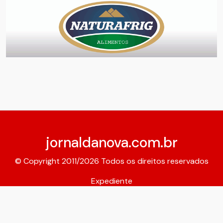
jornaldanova.com.br
© Copyright 2011/2026 Todos os direitos reservados
Expediente