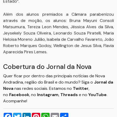
Estado”.
Além dos alunos premiados a Câmara parabenizou
através de moção, os alunos: Bruna Mayuni Consoli
Matsumura, Tereza Leon Mendes, Jéssica Alves da Silva,
Jeysekely Souza Oliveira, Leonardo Souza Piratelli, Maria
Heloisa Moreno Julião, Isabela de Carvalho Favareto, João
Roberto Marques Godoy, Wellington de Jesus Silva, Flavia
Aparecida Pires Lemes.
Cobertura do Jornal da Nova
Quer ficar por dentro das principais notícias de Nova
Andradina, região do Brasil e do mundo? Siga o
Jornal da
Nova
nas redes sociais. Estamos no
Twitter
,
no
Facebook
, no
Instagram
,
Threads
e no
YouTube
.
Acompanhe!
Facebook
Twitter
LinkedIn
Pinterest
WhatsApp
Email
Compartilhar