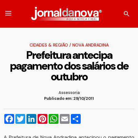
CIDADES & REGIÃO
/
NOVA ANDRADINA
Prefeitura antecipa
pagamento dos salários de
outubro
Assessoria
Publicado em: 29/10/2011
Facebook
Twitter
LinkedIn
Pinterest
WhatsApp
Email
Compartilhar
A Prefeitura de Nova Andradina antecipou o pagamento