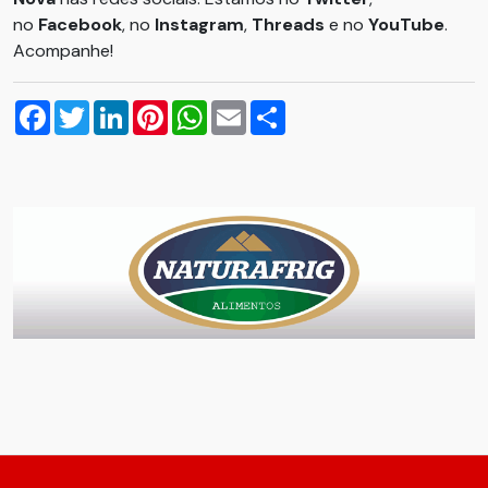
no
Facebook
, no
Instagram
,
Threads
e no
YouTube
.
Acompanhe!
Facebook
Twitter
LinkedIn
Pinterest
WhatsApp
Email
Compartilhar