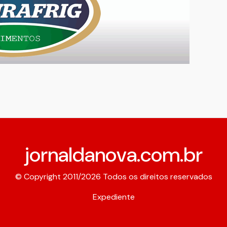
jornaldanova.com.br
© Copyright 2011/2026 Todos os direitos reservados
Expediente