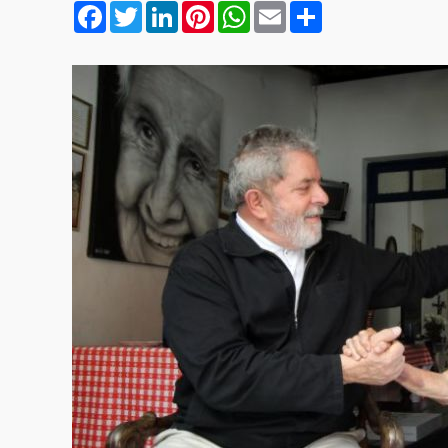
Facebook
Twitter
LinkedIn
Pinterest
WhatsApp
Email
Compartilhar