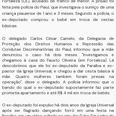
Fortaleza (CE), acusado de tráfico de menor. A prisão foi
feita pela polícia do Piauí, que investigava o sumiço de uma
criança piauiense de 1 ano e 3 meses. Segundo a polícia, o
ex-deputado comprou o bebê em troca de cestas
básicas.
O delegado Carlos César Camelo, da Delegacia de
Proteção dos Direitos Humanos e Repressão das
Condutas Discriminatórias do Piauí, informou que a mãe
denunciou o caso há dois meses. "Investigamos e
chegamos à casa do Fausto Oliveira (em Fortaleza). Lá
descobrimos que ele foi ex-deputado da Paraíba e ex-
pastor da Igreja Universal, e chegou a dar cesta básica à
mãe. Quatro mulheres também foram presas na
operação", disse o delegado. A polícia informou que o
bando do qual o ex-deputado supostamente faz parte
prometia apartamento e até R$ 4 mil em troca de bebês.
O ex-deputado foi expulso há dois anos da Igreja Universal
após ser flagrado dançando forró em uma festa na
Paraíba, em um vídeo exibido no site
YouTube
. Em junho de