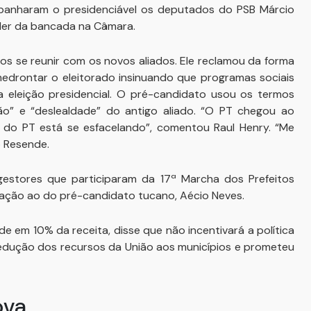
panharam o presidenciável os deputados do PSB Márcio
íder da bancada na Câmara.
s se reunir com os novos aliados. Ele reclamou da forma
amedrontar o eleitorado insinuando que programas sociais
eleição presidencial. O pré-candidato usou os termos
ição” e “deslealdade” do antigo aliado. “O PT chegou ao
do PT está se esfacelando”, comentou Raul Henry. “Me
o Resende.
estores que participaram da 17ª Marcha dos Prefeitos
ação ao do pré-candidato tucano, Aécio Neves.
 em 10% da receita, disse que não incentivará a política
dução dos recursos da União aos municípios e prometeu
ova