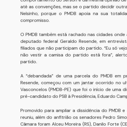
até as convenções, mas se o partido decidir outra 
Nelsinho, porque o PMDB apoia na sua totalid
compromisso.
O PMDB também está rachado nas cidades onde a
deputado federal Geraldo Resende, em entrevist
filiados que não participam do partido. “Eu só v
não vestir a camisa do partido está fora”, aler
partido.
A “debandada” de uma parcela do PMDB em pro
Resende, começou com um jantar ocorrido no ul
Vasconcelos (PMDB-PE) que foi o início de uma d
pré-candidato do PSB à Presidência, Eduardo Cam
Promovido para ampliar a dissidência do PMDB e 
reuniu, além do anfitrião os senadores Pedro Sim
Câmara foram Alceu Moreira (RS), Danilo Forte (CE)