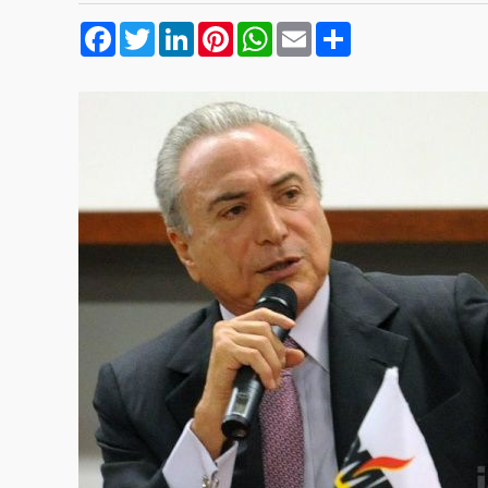
Facebook
Twitter
LinkedIn
Pinterest
WhatsApp
Email
Compartilhar