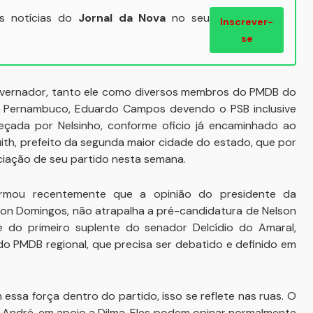
ais notícias do
Jornal da Nova
no seu
Inscrever-
se
governador, tanto ele como diversos membros do PMDB do
e Pernambuco, Eduardo Campos devendo o PSB inclusive
eçada por Nelsinho, conforme oficio já encaminhado ao
uith, prefeito da segunda maior cidade do estado, que por
ciação de seu partido nesta semana.
irmou recentemente que a opinião do presidente da
rson Domingos, não atrapalha a pré-candidatura de Nelson
e do primeiro suplente do senador Delcídio do Amaral,
do PMDB regional, que precisa ser debatido e definido em
essa força dentro do partido, isso se reflete nas ruas. O
ndré, em apoio a Dilma. Eles podem opinar normalmente