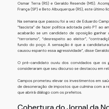
Osmar Terra (RS) e Geraldo Resende (MS). Acom
França (SP) e Beto Albuquerque (RS), este último l
Na semana que passou foi a vez de Eduardo Campo
“fascista” de fazer política adotada pelo PT ao 
acabarão se um candidato de oposição ganhar a 
“terrorismo”, “desrespeito ao eleitor”, “contrad
fundo do poço. A sensação é que a candidatura 
causou espanto essa agressividade”, disse Gerald
O pré-candidato ouviu dos convidados que os g
consideraram que seu discurso se destacou em rel
Campos prometeu elevar os investimentos em saúde
de desoneração de impostos que culmina com a re
que abrirá diálogo com os prefeitos.
Cobertura do Jornal da N