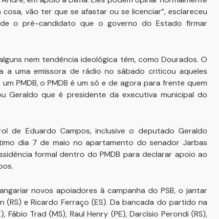
cosa, vão ter que se afastar ou se licenciar”, esclareceu
ade o pré-candidato que o governo do Estado firmar
lguns nem tendência ideológica têm, como Dourados. O
a a uma emissora de rádio no sábado criticou aqueles
ejo um PMDB, o PMDB é um só e de agora para frente quem
tou Geraldo que é presidente da executiva municipal do
l de Eduardo Campos, inclusive o deputado Geraldo
timo dia 7 de maio no apartamento do senador Jarbas
issidência formal dentro do PMDB para declarar apoio ao
pos.
angariar novos apoiadores à campanha do PSB, o jantar
on (RS) e Ricardo Ferraço (ES). Da bancada do partido na
, Fábio Trad (MS), Raul Henry (PE), Darcísio Perondi (RS),