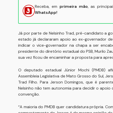
Receba, em
primeira mão
, as princip
WhatsApp!
Já por parte de Nelsinho Trad, pré-candidato a 
estado já declararam apoio ao ex-governador d
indicar o vice-governador na chapa a ser encab
presidente do diretório estadual do PSB, Murilo Za
sua vez ficou de encaminhar a proposta para apre
O deputado estadual Júnior Mochi (PMDB) af
Assembleia Legislativa de Mato Grosso do Sul, Je
Trad Filho. Para Jerson Domingos, que é parent
Nelsinho não tem autonomia para decidir o apoio 
convenção.
“A maioria do PMDB quer candidatura própria. Com 
comportamento do Jerson é da mesma opinião de A