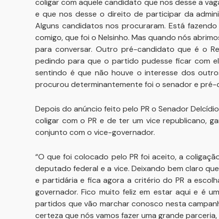
coligar com aquele candidato que nos desse a vaga
e que nos desse o direito de participar da admin
Alguns candidatos nos procuraram. Está fazendo
comigo, que foi o Nelsinho. Mas quando nós abri
para conversar. Outro pré-candidato que é o R
pedindo para que o partido pudesse ficar com e
sentindo é que não houve o interesse dos outr
procurou determinantemente foi o senador e pré-ca
Depois do anúncio feito pelo PR o Senador Delcídi
coligar com o PR e de ter um vice republicano, g
conjunto com o vice-governador.
“O que foi colocado pelo PR foi aceito, a coliga
deputado federal e a vice. Deixando bem claro que
e partidária e fica agora a critério do PR a esc
governador. Fico muito feliz em estar aqui e é 
partidos que vão marchar conosco nesta campanha
certeza que nós vamos fazer uma grande parceria,