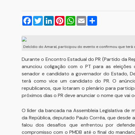
Facebook
Twitter
LinkedIn
Pinterest
WhatsApp
Email
Compartilhar
Delcídio do Amaral, participou do evento e confirmou que ter
Durante o Encontro Estadual do PR (Partido da Rep
anunciou coligação com o PT para as eleições 
senador e candidato a governador do Estado, Del
terá como vice um candidato do PR. O anúnci
republicanos, que lotaram o plenário para partic
próximos dias o PR deve anunciar o nome que vai oc
O líder da bancada na Assembleia Legislativa de 
da República, deputado Paulo Corrêa, que desde 
falou dos desafios que enfrentou por defend
compromisso com o PMDB até o final do mandato do