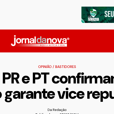
OPINIÃO
/
BASTIDORES
 PR e PT confirma
o garante vice rep
Da Redação