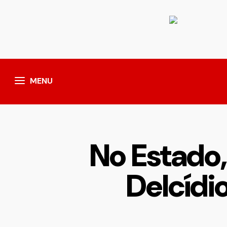
MENU
No Estado,
Delcídi