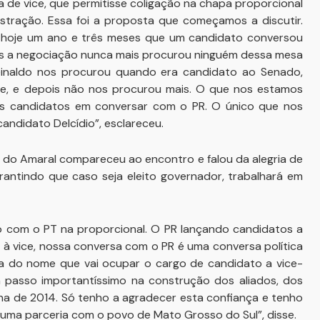
 de vice, que permitisse coligação na chapa proporcional
istração. Essa foi a proposta que começamos a discutir.
 hoje um ano e três meses que um candidato conversou
mos a negociação nunca mais procurou ninguém dessa mesa
einaldo nos procurou quando era candidato ao Senado,
le, e depois não nos procurou mais. O que nos estamos
os candidatos em conversar com o PR. O único que nos
ndidato Delcídio”, esclareceu.
o do Amaral compareceu ao encontro e falou da alegria de
arantindo que caso seja eleito governador, trabalhará em
ção com o PT na proporcional. O PR lançando candidatos a
 à vice, nossa conversa com o PR é uma conversa política
olha do nome que vai ocupar o cargo de candidato a vice-
um passo importantíssimo na construção dos aliados, dos
 de 2014. Só tenho a agradecer esta confiança e tenho
 uma parceria com o povo de Mato Grosso do Sul”, disse.