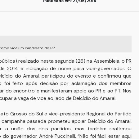
Publicado em: 27/05/2014
á como vice um candidato do PR
ública) realizado nesta segunda (26) na Assembleia, o PR
de 2014 e indicação de nome para vice-governador. O
cídio do Amaral, participou do evento e confirmou que
o foi feito após decisão por aclamação dos membros
ipar do encontro e manifestaram apoio ao PR e ao PT. Nos
upar a vaga de vice ao lado de Delcídio do Amaral.
mato Grosso do Sul e vice-presidente Regional do Partido
a campanha passada prometeu apoiar Delcídio do Amaral,
er a união dos dois partidos, mas também reafirmou
 governador André Puccinelli. “Não foi fácil estar aqui